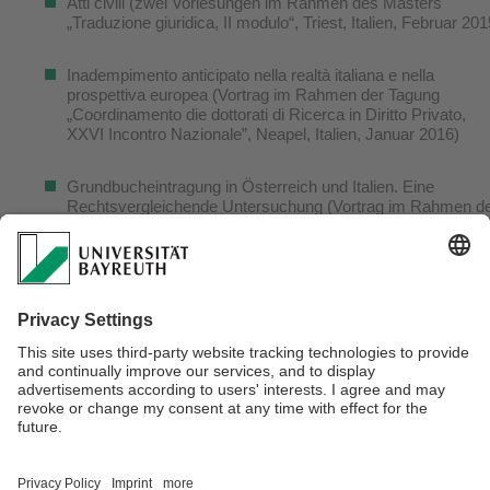
Atti civili (zwei Vorlesungen im Rahmen des Masters
„Traduzione giuridica, II modulo“, Triest, Italien, Februar 201
Inadempimento anticipato nella realtà italiana e nella
prospettiva europea (Vortrag im Rahmen der Tagung
„Coordinamento die dottorati di Ricerca in Diritto Privato,
XXVI Incontro Nazionale”, Neapel, Italien, Januar 2016)
Grundbucheintragung in Österreich und Italien. Eine
Rechtsvergleichende Untersuchung (Vortrag im Rahmen d
Elsa-Seminars, Triest, Italien, Mai 2016)
Security requirements of the TSPs (Article 19 eIDAS
Regulation) (Vortrag im Rahmen des „Workshop on the
Regulation (EU) No 910/2014 on electronic identification an
trust services for electronic transactions in the internal
market”, Westfälische-Wilhelms-Universität Universität,
November 2016)
Webmaster:
Petra Kroll