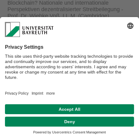
Blockchain? Nationale und internationale
Perspektiven dezentralisierter Streitbeilegung - ​
Prof. Dr. Wiebke Voß, LL.M. (Cambridge)
Weiter Informationen finden Sie
hier
.
Privacy policy / Disclaimer
Terms of Use
Legal Notice
Sitemap
Contact
Declaration on accessibility