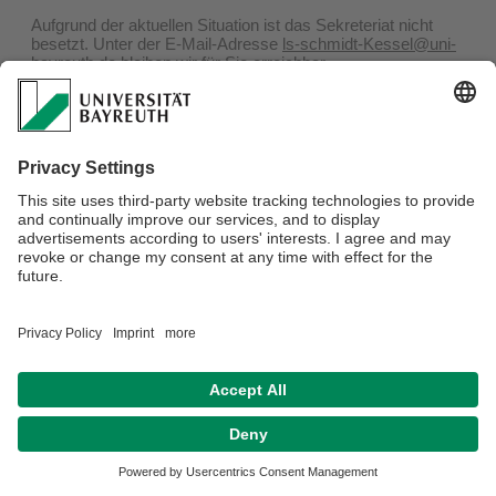
Aufgrund der aktuellen Situation ist das Sekreteriat nicht
besetzt. Unter der E-Mail-Adresse
ls-schmidt-Kessel@uni-
bayreuth.de
bleiben wir für Sie erreichbar.
Privacy policy / Disclaimer
Terms of Use
Legal Notice
Sitemap
Contact
Declaration on accessibility