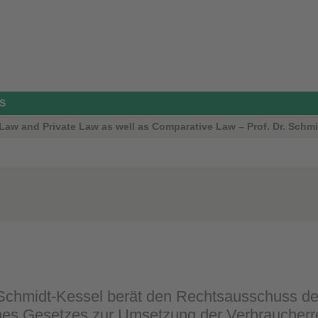
S
aw and Private Law as well as Comparative Law – Prof. Dr. Schmi
 Schmidt-Kessel berät den Rechtsausschuss 
nes Gesetzes zur Umsetzung der Verbraucherre