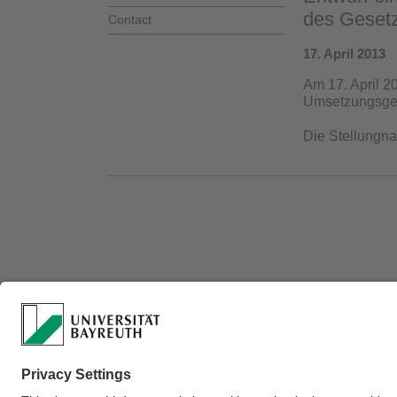
des Geset
Contact
17. April 2013
Am 17. April 
Umsetzungsgese
Die Stellungna