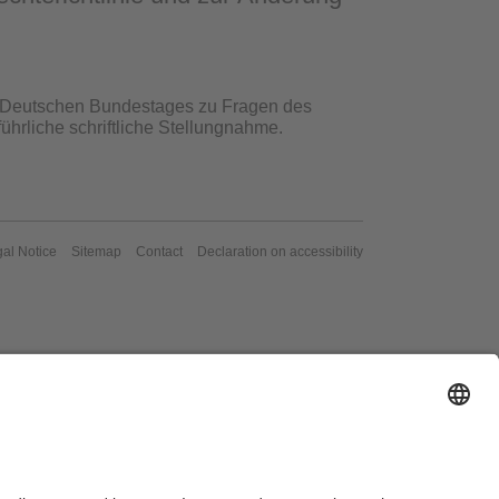
s Deutschen Bundestages zu Fragen des
hrliche schriftliche Stellungnahme.
al Notice
Sitemap
Contact
Declaration on accessibility