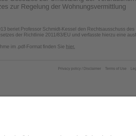
zes zur Regelung der Wohnungsvermittlung
2013 beriet Professor Schmidt-Kessel den Rechtsausschuss de
tzes der Richtlinie 2011/83/EU und verfasste hierzu eine ausfü
hme im .pdf-Format finden Sie
hier.
Privacy policy / Disclaimer
Terms of Use
Leg