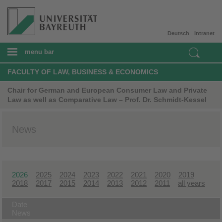
Deutsch
Intranet
menu bar
FACULTY OF LAW, BUSINESS & ECONOMICS
Chair for German and European Consumer Law and Private
Law as well as Comparative Law – Prof. Dr. Schmidt-Kessel
News
2026
2025
2024
2023
2022
2021
2020
2019
2018
2017
2015
2014
2013
2012
2011
all years
Date
News