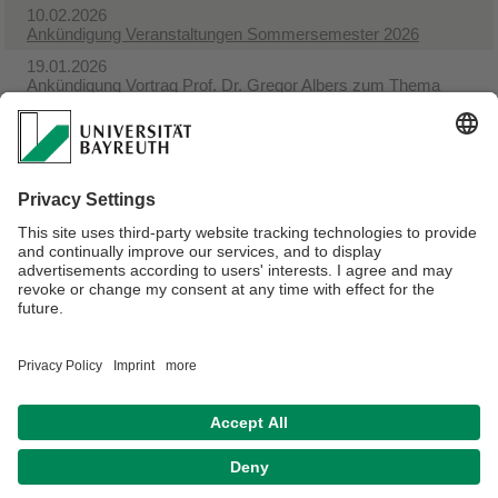
10.02.2026
Ankündigung Veranstaltungen Sommersemester 2026
19.01.2026
Ankündigung Vortrag Prof. Dr. Gregor Albers zum Thema
„Schenkungen mit Blick auf den Tod“ - WiSe 2025/2026
19.01.2026
Ankündigung Vortrag Dr. Silvia Bonetti zum Thema
„Kindschaft in Lebenspartnerschaften nach italienischem
Recht“ - WiSe 2025/2026
13.01.2026
Ankündigung Seminar „Widerrufsrechte“ Sommersemester
2026
Webmaster:
Univ.Prof.Dr. Martin Schmidt-Kessel
Privacy policy / Disclaimer
Terms of Use
Legal Notice
Sitemap
Contact
Declaration on accessibility