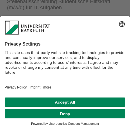
Stellenausschreibung Studentische Hilfskraft
(m/w/d) für IT-Aufgaben
Weitere Informationen finden Sie
hier
.
Datenschutz / Disclaimer
Impressum
Hausordnung
Sitemap
Kontakt
Barrierefreiheitserklärung