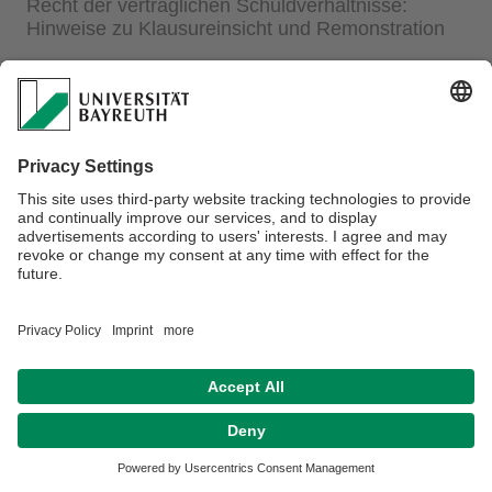
Recht der vertraglichen Schuldverhältnisse:
Hinweise zu Klausureinsicht und Remonstration
Weitere Informationen finden Sie
hier.
Datenschutz / Disclaimer
Impressum
Hausordnung
Sitemap
Kontakt
Barrierefreiheitserklärung