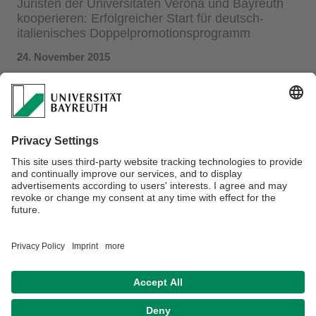
Juristen der Universitäten Verona und Bayreuth
kooperieren: Erfolgreicher Start für deutsch-
italienisches Doppelpromotionsprogramm
24. November 2015
Mit einer gemeinsamen Tagung zum Thema ‚Recht und
Rechtsdurchsetzung in Europa‘ ist im italienischen Verona
das deutsch-italienische Doppelpromotionsprogramm
erfolgreich gestartet. Das Programm gilt als
Leuchtturmprojekt in der Kooperation der
Rechtswissenschaftlichen Fakultät der Universität Verona
und der Rechts- und Wirtschaftswissenschaftlichen Fakultät
der Universität Bayreuth.
Die entsprechende Pressemitteilung finden Sie
hier
.
Datenschutz / Disclaimer
Impressum
Hausordnung
Sitemap